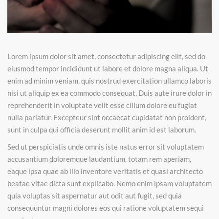
Lorem ipsum dolor sit amet, consectetur adipiscing elit, sed do
eiusmod tempor incididunt ut labore et dolore magna aliqua. Ut
enim ad minim veniam, quis nostrud exercitation ullamco laboris
nisi ut aliquip ex ea commodo consequat. Duis aute irure dolor in
reprehenderit in voluptate velit esse cillum dolore eu fugiat
nulla pariatur. Excepteur sint occaecat cupidatat non proident,
sunt in culpa qui officia deserunt mollit anim id est laborum.
Sed ut perspiciatis unde omnis iste natus error sit voluptatem
accusantium doloremque laudantium, totam rem aperiam,
eaque ipsa quae ab illo inventore veritatis et quasi architecto
beatae vitae dicta sunt explicabo. Nemo enim ipsam voluptatem
quia voluptas sit aspernatur aut odit aut fugit, sed quia
consequuntur magni dolores eos qui ratione voluptatem sequi