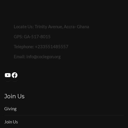
Locate Us: Trinity Avenue, Accra- Ghana
GPS: GA-517-8015
Telephone: +233551485557
Email:
info@coclegon.org
YouTube
Facebook
Join Us
Giving
Join Us